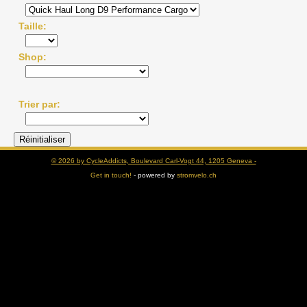
Taille
Shop
Trier par
© 2026 by CycleAddicts, Boulevard Carl-Vogt 44, 1205 Geneva -
Get in touch!
- powered by
stromvelo.ch