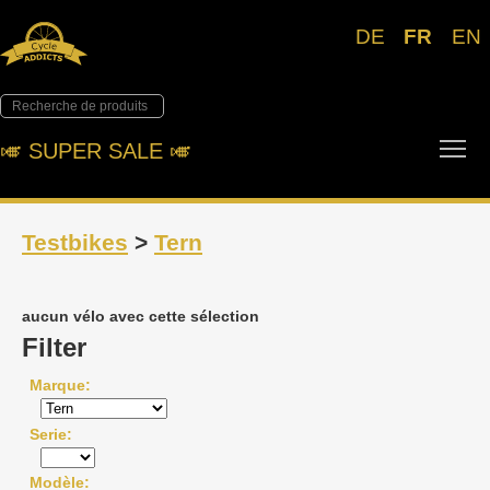
DE
FR
EN
Tog
🎺︎ SUPER SALE 🎺︎
Testbikes
>
Tern
aucun vélo avec cette sélection
Filter
Marque
Serie
Modèle