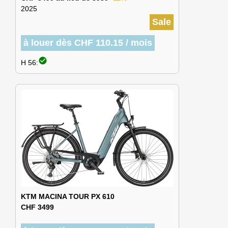
2025
Sale
à louer dès CHF 110.15 / mois
check_circle
H 56:
KTM MACINA TOUR PX 610
CHF 3499