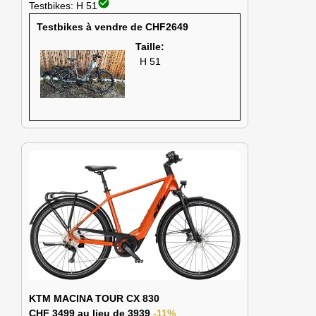
check_circle
Testbikes: H 51
Testbikes à vendre de CHF2649
Taille:
H 51
KTM MACINA TOUR CX 830
CHF 3499 au lieu de 3939
-11%