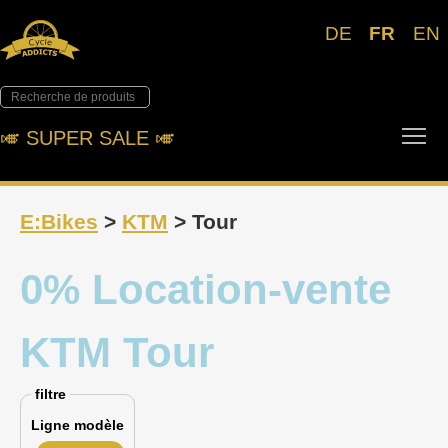
DE
FR
EN
Tog
🎺︎ SUPER SALE 🎺︎
E:Bikes
>
KTM
> Tour
0% Location-vente
KTM Tour
filtre
Ligne modèle