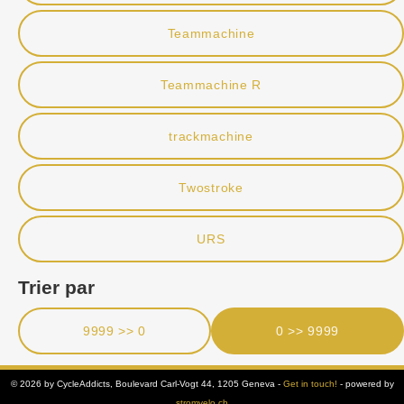
Teammachine
Teammachine R
trackmachine
Twostroke
URS
Trier par
9999 >> 0
0 >> 9999
© 2026 by CycleAddicts, Boulevard Carl-Vogt 44, 1205 Geneva -
Get in touch!
- powered by
stromvelo.ch