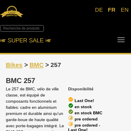
DE
FR
EN
Tog
🎺︎ SUPER SALE 🎺︎
Bikes
>
BMC
> 257
BMC 257
Le 257 de BMC, vélo de ville
Disponibilité
classe, est équipé de
check_circle
Last One!
composants fonctionnels et
check_circle
en stock
fiables: cadre en aluminium
check_circle
en stock BMC
premium et durable ainsi qu'un
timelapse
pre ordered
garde-boue de haute qualité
timelapse
pre ordered -
avec porte-bagages intégré. Le
Last One!