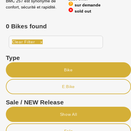
BMC 257 est synonyme de
help
sur demande
confort, sécurité et rapidité.
cancel
sold out
0 Bikes found
Clear Filter x
Type
Bike
E:Bike
Sale / NEW Release
Show All