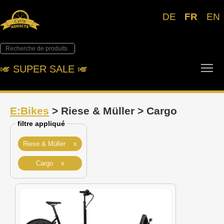
DE
FR
EN
Tog
🎺︎ SUPER SALE 🎺︎
E:Bikes
> Riese & Müller > Cargo
filtre appliqué
Riese & Müller x
Cargo x