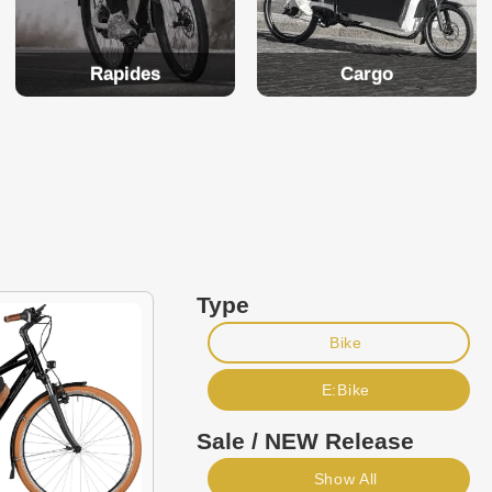
Rapides
Cargo
Type
Bike
E:Bike
Sale / NEW Release
Show All