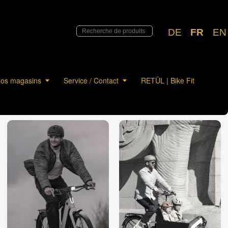
DE
FR
EN
os magasins
Service / Contact
RETÜL | Bike Fit