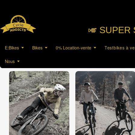
🎺︎ SUPER 
E:Bikes
Bikes
0% Location-vente
Testbikes à v
Nous