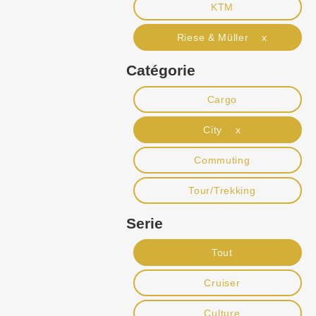
KTM
Riese & Müller x
Catégorie
Cargo
City x
Commuting
Tour/Trekking
Serie
Tout
Cruiser
Culture