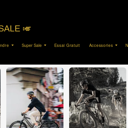
SALE 🎺︎
endre
Super Sale
Essai Gratuit
Accessories
N