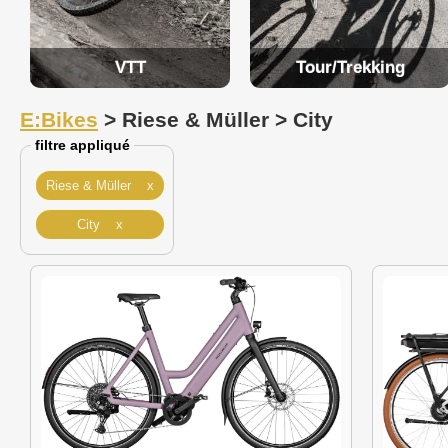
VTT
Tour/Trekking
E:Bikes
> Riese & Müller > City
filtre appliqué
Riese & Müller x
City x