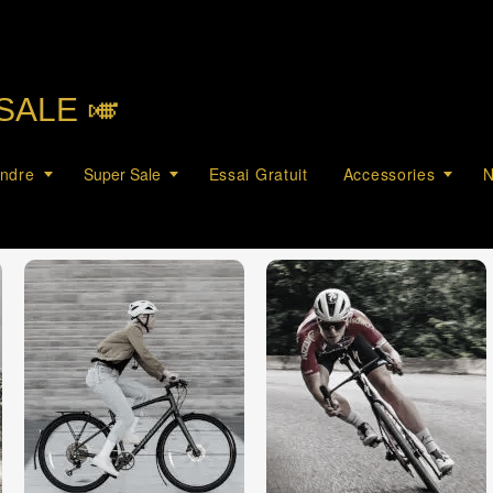
SALE 🎺︎
endre
Super Sale
Essai Gratuit
Accessories
N