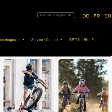
DE
FR
EN
os magasins
Service / Contact
RETÜL | Bike Fit