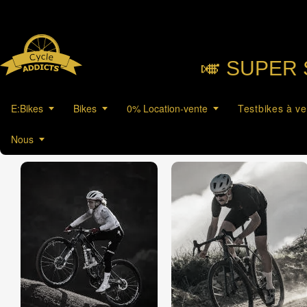
🎺︎ SUPER 
E:Bikes
Bikes
0% Location-vente
Testbikes à v
Nous