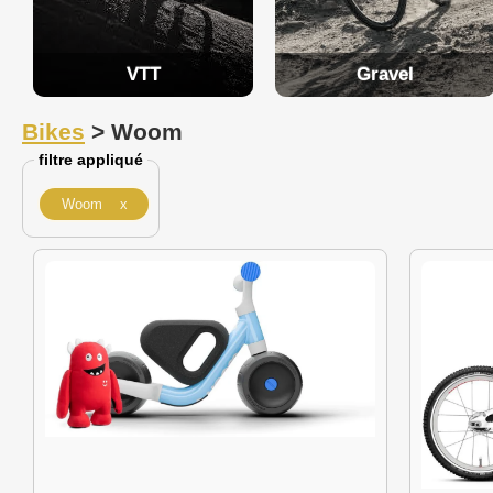
VTT
Gravel
Bikes
> Woom
filtre appliqué
Woom x