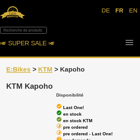
DE
FR
EN
Tog
🎺︎ SUPER SALE 🎺︎
E:Bikes
>
KTM
> Kapoho
KTM Kapoho
Disponibilité
check_circle
Last One!
check_circle
en stock
check_circle
en stock KTM
timelapse
pre ordered
timelapse
pre ordered - Last One!
help