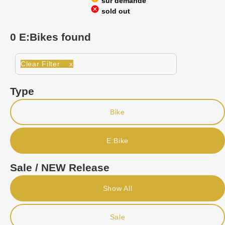
sur demande
cancel
sold out
0 E:Bikes found
Clear Filter x
Type
Bike
E:Bike
Sale / NEW Release
Show All
Sale