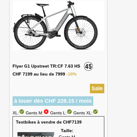
Flyer G1 Upstreet TR:CF 7.63 HS
CHF 7199 au lieu de 7999
-10%
Sale
à louer dès CHF 226.15 / mois
check_circle
cancel
check_circle
check_circle
XL:
Gents M:
Gents L:
Gents XL:
Testbikes à vendre de CHF7139
Taille: