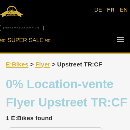
DE
FR
EN
Tog
🎺︎ SUPER SALE 🎺︎
E:Bikes
>
Flyer
> Upstreet TR:CF
0% Location-vente
Flyer Upstreet TR:CF
1 E:Bikes found