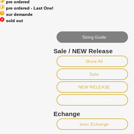
timelapse
pre ordered
timelapse
pre ordered - Last One!
help
sur demande
cancel
sold out
Sizing Guide
Sale / NEW Release
Show All
Sale
NEW RELEASE
0% Location-vente
Echange
avec Echange