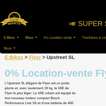
🎺︎ SUPER 
E:Bikes
Bikes
0% Location-vente
Testbikes à v
Nous
E:Bikes
>
Flyer
> Upstreet SL
0% Location-vente Fl
L'Upstreet SL élégant de Flyer est un poids
plume et, avec seulement 18 kg, le VAE de
Flyer le plus léger. Le VAE urbain est équipé du
tout nouveau moteur compact Bosch
Performance Line SX et d'une batterie de 400