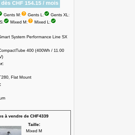
r dès CHF 154.15 / mois
circle
help
check_circle
Gents M:
Gents L:
Gents XL:
check_circle
help
check_circle
S:
Mixed M:
Mixed L:
Smart System Performance Line SX
CompactTube 400 (400Wh / 11.00
V)
ur
T280, Flat Mount
ium
es à vendre de CHF4339
Taille:
Mixed M