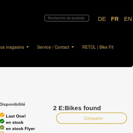
DE
FR
EN
os magasins
Service / Contact
RETÜL | Bike Fit
Disponibilité
2 E:Bikes found
heck_circle
Last One!
Comparer
heck_circle
en stock
heck_circle
en stock Flyer