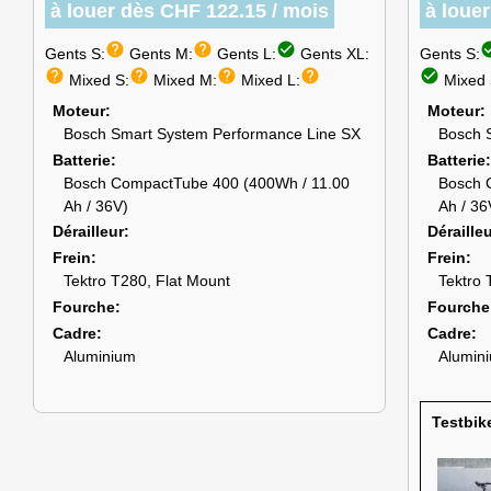
à louer dès CHF 122.15 / mois
à loue
help
help
check_circle
check_
Gents S:
Gents M:
Gents L:
Gents XL:
Gents S:
help
help
help
help
check_circle
Mixed S:
Mixed M:
Mixed L:
Mixed 
Moteur
Moteur
Bosch Smart System Performance Line SX
Bosch 
Batterie
Batterie
Bosch CompactTube 400 (400Wh / 11.00
Bosch 
Ah / 36V)
Ah / 36
Dérailleur
Déraille
Frein
Frein
Tektro T280, Flat Mount
Tektro 
Fourche
Fourche
Cadre
Cadre
Aluminium
Alumin
Testbik