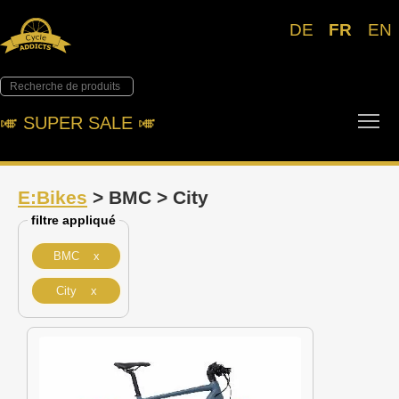
DE
FR
EN
Tog
🎺︎ SUPER SALE 🎺︎
E:Bikes
> BMC > City
filtre appliqué
BMC x
City x