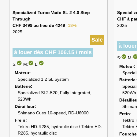
Specialized Turbo Vado SL 2 4.0 Step
Specializ
Through
CHF à par
CHF 3499 au lieu de 4249
-18%
2025
2025
Sale
à loue
à louer dès CHF 106.15 / mois
check_circle
check_cir
S:
M:
check_circle
check_circle
check_circle
S:
M:
L:
Moteur
Moteur
Special
Specialized 1.2 SL System
Batterie
Batterie
Special
Specialized SL2-520, Fully Integrated,
520Wh
520Wh
Déraille
Dérailleur
Shiman
Shimano Cues 10-speed, RD-U6000
Frein
Frein
Tektro 
Tektro HD-R285, hydraulic disc / Tektro HD-
Tektro 
R285, hydraulic disc
Fourche