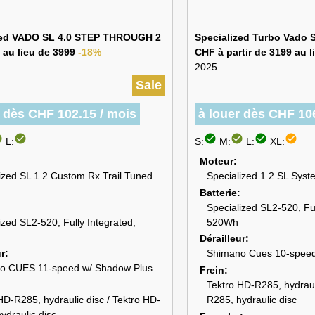
zed VADO SL 4.0 STEP THROUGH 2
Specialized Turbo Vado S
 au lieu de 3999
-18%
CHF à partir de 3199 au 
2025
Sale
r dès CHF 102.15 / mois
à louer dès CHF 10
cle
check_circle
check_circle
check_circle
check_circle
check_circle
L:
S:
M:
L:
XL:
Moteur
ized SL 1.2 Custom Rx Trail Tuned
Specialized 1.2 SL Syst
Batterie
Specialized SL2-520, Ful
ized SL2-520, Fully Integrated,
520Wh
Dérailleur
ur
Shimano Cues 10-spee
o CUES 11-speed w/ Shadow Plus
Frein
Tektro HD-R285, hydrauli
HD-R285, hydraulic disc / Tektro HD-
R285, hydraulic disc
ydraulic disc