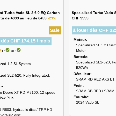
ed Turbo Vado SL 2 6.0 EQ Carbon
Specialized Turbo Vado 
tir de 4999 au lieu de 6499
-23%
CHF 9999
Sale
à louer dès CHF 32
Moteur
r dès CHF 174.15 / mois
Specialized SL 1.2 Cust
cle
check_circle
check_circle
Motor
L:
XL:
Batterie
Specialized SL2-520, Ful
ized 1.2 SL System
520Wh
Dérailleur
ized SL2-520, Fully Integrated,
SRAM RD RED AXS E1
Frein
ur
SRAM DB RED / SRAM
o Deore XT RD-M8100, 12-speed
Fourche
dow Plus
2024 Vado SL
R803, hydraulic disc / TRP HD-
ydraulic disc