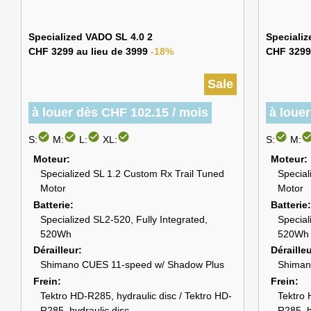
Specialized VADO SL 4.0 2
Speciali
CHF 3299 au lieu de 3999
-18%
CHF 3299
Sale
à louer dès CHF 102.15 / mois
à loue
check_circle
check_circle
check_circle
check_circle
check_circle
check_cir
S:
M:
L:
XL:
S:
M:
Moteur
Moteur
Specialized SL 1.2 Custom Rx Trail Tuned
Special
Motor
Motor
Batterie
Batterie
Specialized SL2-520, Fully Integrated,
Special
520Wh
520Wh
Dérailleur
Déraille
Shimano CUES 11-speed w/ Shadow Plus
Shiman
Frein
Frein
Tektro HD-R285, hydraulic disc / Tektro HD-
Tektro 
R285, hydraulic disc
R285, h