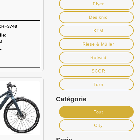
Flyer
Desiknio
 CHF3749
KTM
lle:
M
Riese & Müller
L
Rotwild
SCOR
Tern
Catégorie
Tout
City
Serie