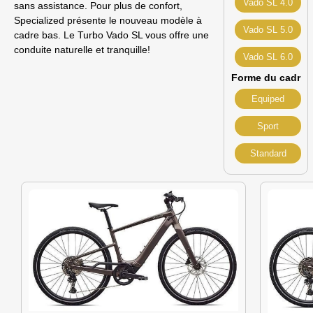
Vado SL 4.0
sans assistance. Pour plus de confort,
Specialized présente le nouveau modèle à
Vado SL 5.0
cadre bas. Le Turbo Vado SL vous offre une
conduite naturelle et tranquille!
Vado SL 6.0
Forme du cadr
Equiped
Sport
Standard