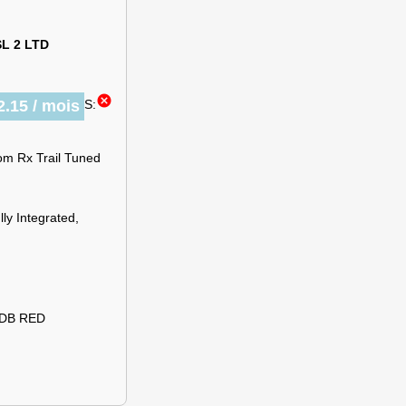
SL 2 LTD
cancel
2.15 / mois
S:
om Rx Trail Tuned
ly Integrated,
 DB RED