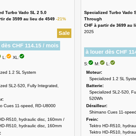
ed Turbo Vado SL 2 5.0
Specialized Turbo Vado S
tir de 3599 au lieu de 4549
-21%
Through
CHF à partir de 3699 au 
2025
Sale
r dès CHF 114.15 / mois
à louer dès CHF 114
cle
check_circle
check_circle
L:
XL:
check_circle
check_circle
check_circle
S:
M:
L:
ized 1.2 SL System
Moteur
Specialized 1.2 SL Syst
ized SL2-520, Fully Integrated,
Batterie
Specialized SL2-520, Ful
520Wh
ur
o Cues 11-speed, RD-U8000
Dérailleur
Shimano Cues 11-spee
HD-R510, hydraulic disc, 160mm /
Frein
HD-R510, hydraulic disc, 160mm
Tektro HD-R510, hydraul
Tektro HD-R510, hydrau