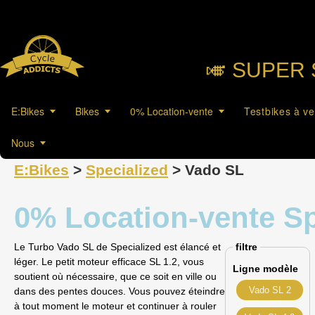
🎺︎ SUPER 
E:Bikes
Bikes
0% Location-vente
Testbikes à v
Nous
E:Bikes
>
Specialized
> Vado SL
0% Location-vente Sp
Le Turbo Vado SL de Specialized est élancé et
filtre
léger. Le petit moteur efficace SL 1.2, vous
Ligne modèle
soutient où nécessaire, que ce soit en ville ou
Vado SL 2
dans des pentes douces. Vous pouvez éteindre
à tout moment le moteur et continuer à rouler