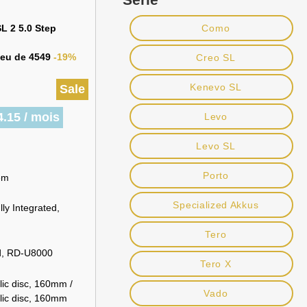
L 2 5.0 Step
Como
lieu de 4549
-19%
Creo SL
Kenevo SL
Sale
.15 / mois
Levo
Levo SL
Porto
em
Specialized Akkus
ly Integrated,
Tero
d, RD-U8000
Tero X
ic disc, 160mm /
Vado
lic disc, 160mm