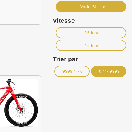
Vado SL x
Vitesse
25 km/h
45 km/h
Trier par
9999 >> 0
0 >> 9999