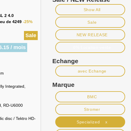
Show All
L 2 4.0
lieu de 4249
-25%
Sale
Sale
NEW RELEASE
6.15 / mois
0% Location-vente
Echange
avec Echange
em
Marque
ly Integrated,
BMC
d, RD-U6000
Stromer
c disc / Tektro HD-
Specialized x