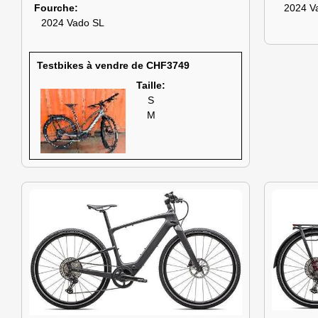
Fourche
2024 V
2024 Vado SL
Testbikes à vendre de CHF3749
Taille:
S
M