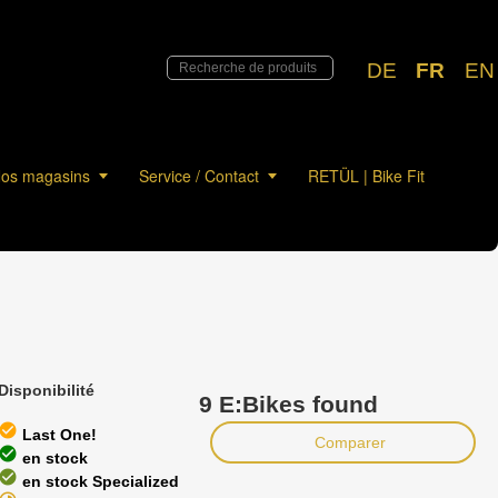
DE
FR
EN
os magasins
Service / Contact
RETÜL | Bike Fit
Disponibilité
9 E:Bikes found
heck_circle
Last One!
Comparer
heck_circle
en stock
heck_circle
en stock Specialized