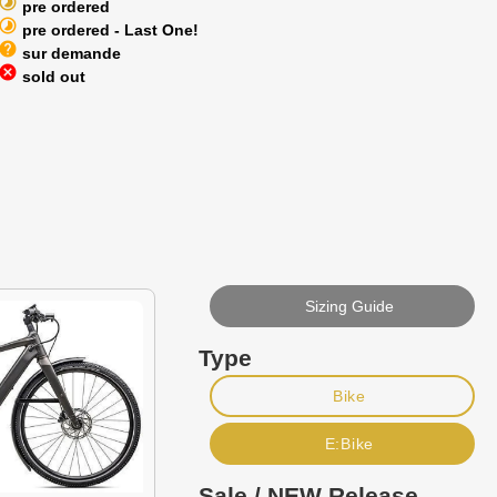
timelapse
pre ordered
timelapse
pre ordered - Last One!
help
sur demande
cancel
sold out
Sizing Guide
Type
Bike
E:Bike
Sale / NEW Release