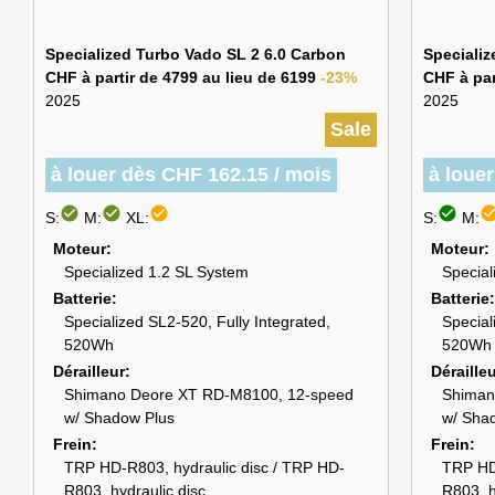
Specialized Turbo Vado SL 2 6.0 Carbon
Specializ
CHF à partir de 4799 au lieu de 6199
-23%
CHF à par
2025
2025
Sale
à louer dès CHF 162.15 / mois
à loue
check_circle
check_circle
check_circle
check_circle
check_cir
S:
M:
XL:
S:
M:
Moteur
Moteur
Specialized 1.2 SL System
Special
Batterie
Batterie
Specialized SL2-520, Fully Integrated,
Special
520Wh
520Wh
Dérailleur
Déraille
Shimano Deore XT RD-M8100, 12-speed
Shiman
w/ Shadow Plus
w/ Sha
Frein
Frein
TRP HD-R803, hydraulic disc / TRP HD-
TRP HD-
R803, hydraulic disc
R803, h