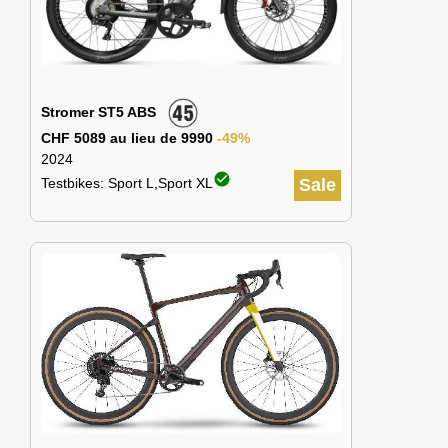
Stromer ST5 ABS
CHF 5089 au lieu de 9990
-49%
2024
check_circle
Testbikes: Sport L,Sport XL
Sale