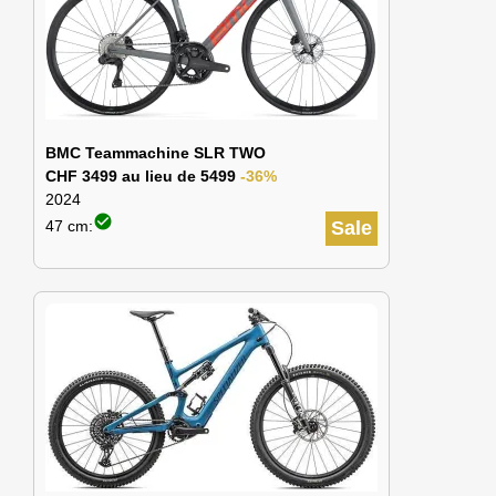
BMC Teammachine SLR TWO
CHF 3499 au lieu de 5499
-36%
2024
check_circle
47 cm:
Sale