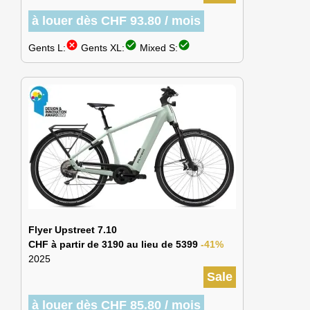
à louer dès CHF 93.80 / mois
cancel
check_circle
check_circle
Gents L:
Gents XL:
Mixed S:
Flyer Upstreet 7.10
CHF à partir de 3190 au lieu de 5399
-41%
2025
Sale
à louer dès CHF 85.80 / mois