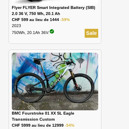
Flyer FLYER Smart Integrated Battery (SIB)
2.0 36 V, 750 Wh, 20.1 Ah
CHF 599 au lieu de 1444
-59%
2023
check_circle
750Wh, 20.1Ah 36V:
Sale
BMC Fourstroke 01 XX SL Eagle
Transmission Custom
CHF 5999 au lieu de 12999
-54%