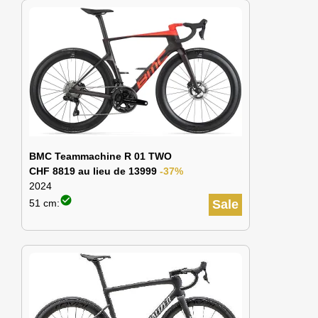
BMC Teammachine R 01 TWO
CHF 8819 au lieu de 13999
-37%
2024
check_circle
51 cm:
Sale