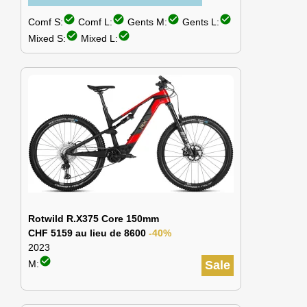
check_circle
check_circle
check_circle
check_circle
Comf S:
Comf L:
Gents M:
Gents L:
check_circle
check_circle
Mixed S:
Mixed L:
Rotwild R.X375 Core 150mm
CHF 5159 au lieu de 8600
-40%
2023
check_circle
M:
Sale