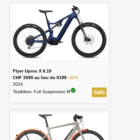
Flyer Uproc X 6.10
CHF 3599 au lieu de 6199
-42%
2024
check_circle
Testbikes: Full Suspension M
Sale