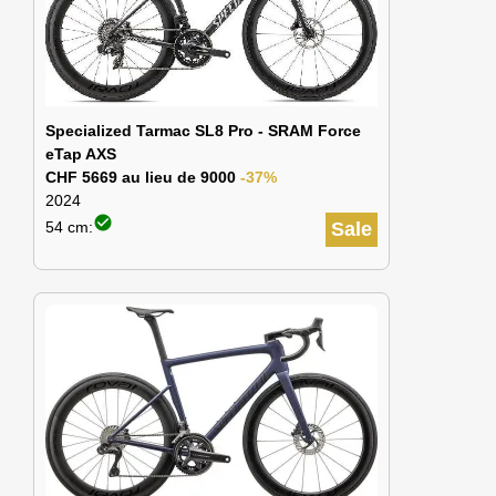
Specialized Tarmac SL8 Pro - SRAM Force
eTap AXS
CHF 5669 au lieu de 9000
-37%
2024
check_circle
54 cm:
Sale