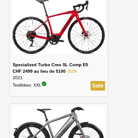
Specialized Turbo Creo SL Comp E5
CHF 2499 au lieu de 5100
-51%
2021
check_circle
Testbikes: XXL
Sale