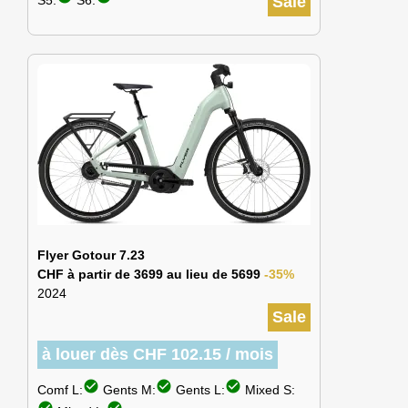
S5:
S6:
Sale
Flyer Gotour 7.23
CHF à partir de 3699 au lieu de 5699
-35%
2024
Sale
à louer dès CHF 102.15 / mois
check_circle
check_circle
check_circle
Comf L:
Gents M:
Gents L:
Mixed S: