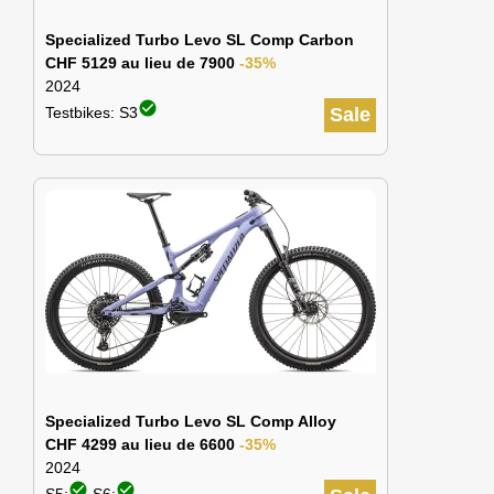
Specialized Turbo Levo SL Comp Carbon
CHF 5129 au lieu de 7900
-35%
2024
check_circle
Testbikes: S3
Sale
Specialized Turbo Levo SL Comp Alloy
CHF 4299 au lieu de 6600
-35%
2024
check_circle
check_circle