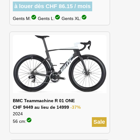
à louer dès CHF 86.15 / mois
check_circle
check_circle
check_circle
Gents M:
Gents L:
Gents XL:
BMC Teammachine R 01 ONE
CHF 9449 au lieu de 14999
-37%
2024
check_circle
56 cm:
Sale