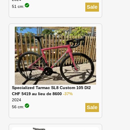
check_circle
51 cm:
Sale
Specialized Tarmac SL8 Custom 105 DI2
CHF 5419 au lieu de 8600
-37%
2024
check_circle
56 cm:
Sale