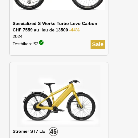
Specialized S-Works Turbo Levo Carbon
CHF 7559 au lieu de 13500
-44%
2024
check_circle
Testbikes: S2
Sale
Stromer ST7 LE