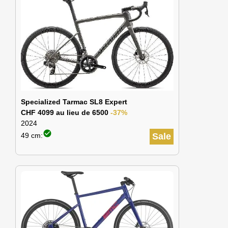
Specialized Tarmac SL8 Expert
CHF 4099 au lieu de 6500
-37%
2024
check_circle
49 cm:
Sale