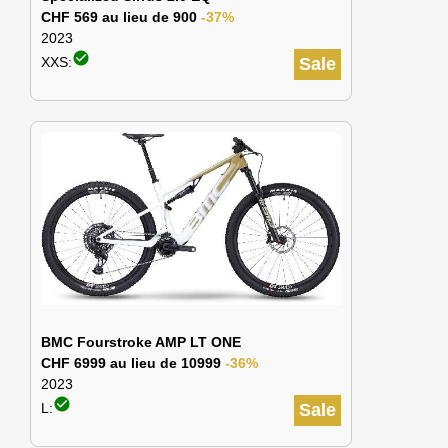
CHF 569 au lieu de 900
-37%
2023
check_circle
XXS:
Sale
BMC Fourstroke AMP LT ONE
CHF 6999 au lieu de 10999
-36%
2023
check_circle
L:
Sale