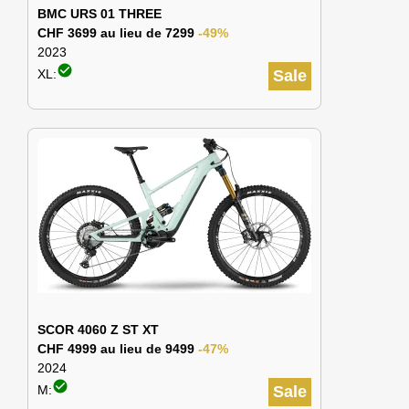
BMC URS 01 THREE
CHF 3699 au lieu de 7299
-49%
2023
check_circle
XL:
Sale
SCOR 4060 Z ST XT
CHF 4999 au lieu de 9499
-47%
2024
check_circle
M:
Sale