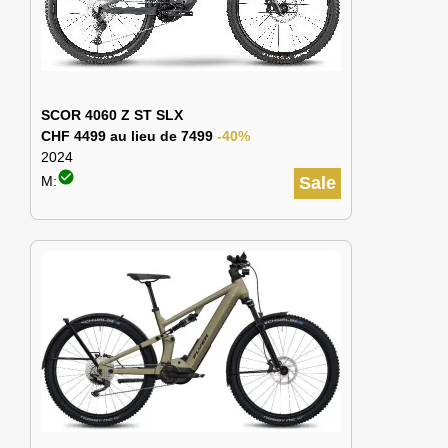
SCOR 4060 Z ST SLX
CHF 4499 au lieu de 7499
-40%
2024
check_circle
M:
Sale