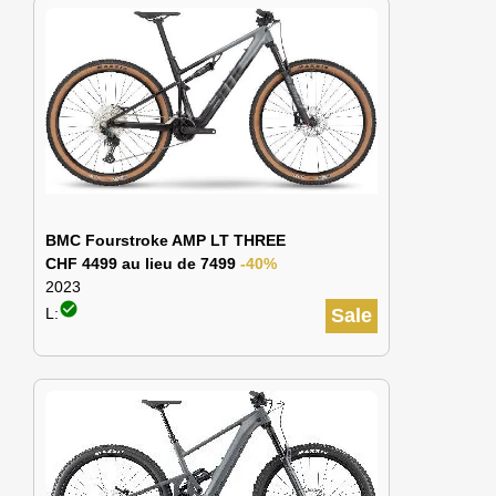
BMC Fourstroke AMP LT THREE
CHF 4499 au lieu de 7499
-40%
2023
check_circle
L:
Sale