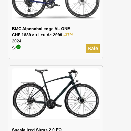
BMC Alpenchallenge AL ONE
CHF 1889 au lieu de 2999
-37%
2024
check_circle
S:
Sale
Specialized Sirrus 2.0 EQ