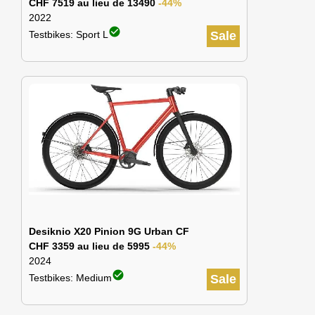
CHF 7519 au lieu de 13490
-44%
2022
check_circle
Testbikes: Sport L
Sale
Desiknio X20 Pinion 9G Urban CF
CHF 3359 au lieu de 5995
-44%
2024
check_circle
Testbikes: Medium
Sale