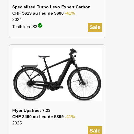
Specialized Turbo Levo Expert Carbon
CHF 5619 au lieu de 9600
-41%
2024
check_circle
Testbikes: S3
Sale
Flyer Upstreet 7.23
CHF 3490 au lieu de 5899
-41%
2025
Sale