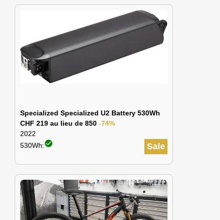
Specialized Specialized U2 Battery 530Wh
CHF 219 au lieu de 850
-74%
2022
check_circle
530Wh:
Sale