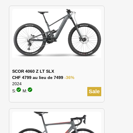
SCOR 4060 Z LT SLX
CHF 4799 au lieu de 7499
-36%
2024
check_circle
check_circle
S:
M:
Sale