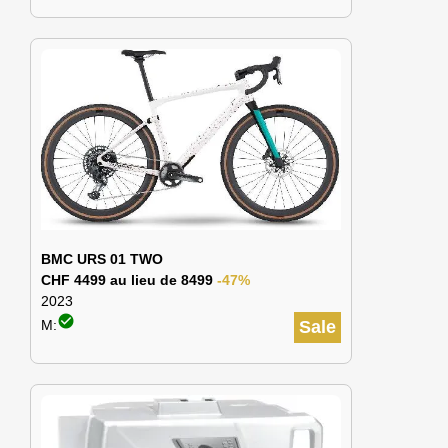
BMC URS 01 TWO
CHF 4499 au lieu de 8499
-47%
2023
check_circle
M:
Sale