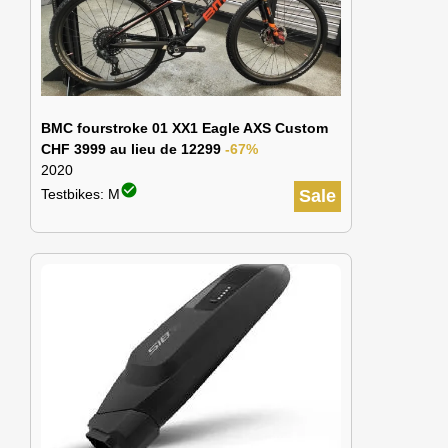
BMC fourstroke 01 XX1 Eagle AXS Custom
CHF 3999 au lieu de 12299
-67%
2020
check_circle
Testbikes: M
Sale