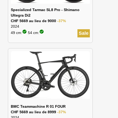
Specialized Tarmac SL8 Pro - Shimano
Ultegra Di2
CHF 5669 au lieu de 9000
-37%
2024
check_circle
check_circle
49 cm:
54 cm:
Sale
BMC Teammachine R 01 FOUR
CHF 5669 au lieu de 8999
-37%
2024