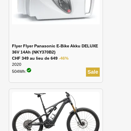
Flyer Flyer Panasonic E-Bike Akku DELUXE
36V 14Ah (NKY370B2)
CHF 349 au lieu de 649
-46%
2020
check_circle
504Wh:
Sale