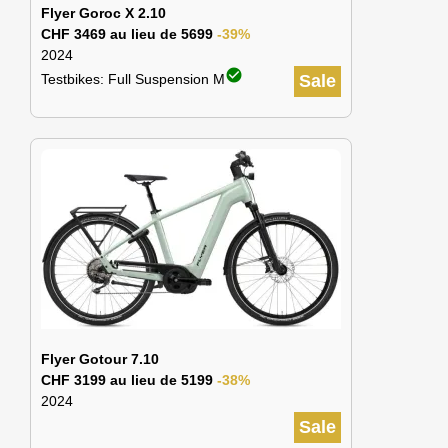
Flyer Goroc X 2.10
CHF 3469 au lieu de 5699
-39%
2024
check_circle
Testbikes: Full Suspension M
Sale
Flyer Gotour 7.10
CHF 3199 au lieu de 5199
-38%
2024
Sale