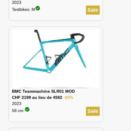
2023
check_circle
Testbikes: M
Sale
BMC Teammachine SLR01 MOD
CHF 2199 au lieu de 4582
-52%
2023
check_circle
58 cm:
Sale