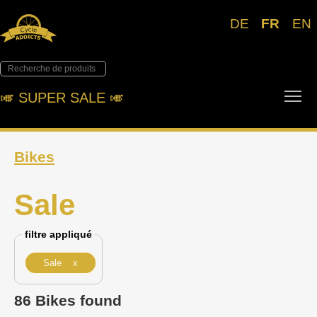
DE
FR
EN
Tog
🎺︎ SUPER SALE 🎺︎
Bikes
Sale
filtre appliqué
Sale x
86 Bikes found