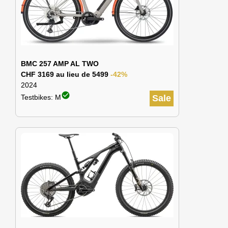
BMC 257 AMP AL TWO
CHF 3169 au lieu de 5499
-42%
2024
check_circle
Testbikes: M
Sale