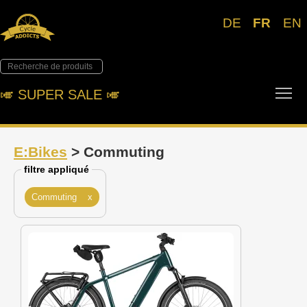
DE
FR
EN
Tog
🎺︎ SUPER SALE 🎺︎
E:Bikes
> Commuting
filtre appliqué
Commuting x