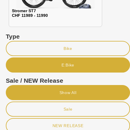
Stromer ST7
CHF 11989 - 11990
Type
Bike
E:Bike
Sale / NEW Release
Show All
Sale
NEW RELEASE