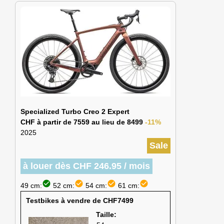
Specialized Turbo Creo 2 Expert
CHF à partir de 7559 au lieu de 8499
-11%
2025
Sale
à louer dès CHF 246.95 / mois
check_circle
check_circle
check_circle
check_circle
49 cm:
52 cm:
54 cm:
61 cm:
Testbikes à vendre de CHF7499
Taille: