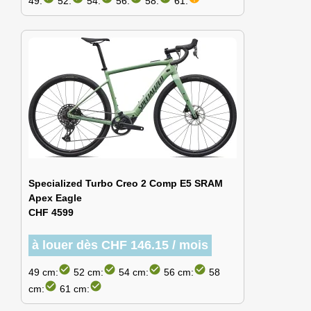
49:
52:
54:
56:
58:
61:
Specialized Turbo Creo 2 Comp E5 SRAM
Apex Eagle
CHF 4599
à louer dès CHF 146.15 / mois
check_circle
check_circle
check_circle
check_circle
49 cm:
52 cm:
54 cm:
56 cm:
58
check_circle
check_circle
cm:
61 cm: