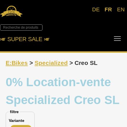
DE
FR
EN
Tog
🎺︎ SUPER SALE 🎺︎
E:Bikes
>
Specialized
> Creo SL
0% Location-vente
Specialized Creo SL
filtre
Variante