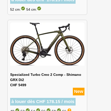
check_circle
check_circle
52 cm:
54 cm:
Specialized Turbo Creo 2 Comp - Shimano
GRX Di2
CHF 5499
New
à louer dès CHF 178.15 / mois
check_circle
check_circle
check_circle
check_circle
check_circle
help