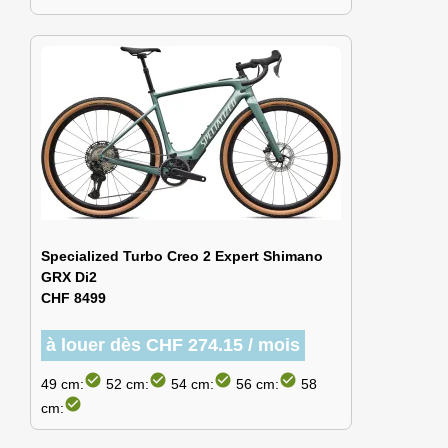
Specialized Turbo Creo 2 Expert Shimano
GRX Di2
CHF 8499
à louer dès CHF 274.15 / mois
check_circle
check_circle
check_circle
check_circle
49 cm:
52 cm:
54 cm:
56 cm:
58
check_circle
cm: