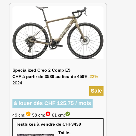
Specialized Creo 2 Comp E5
CHF à partir de 3589 au lieu de 4599
-22%
2024
Sale
à louer dès CHF 125.75 / mois
check_circle
cancel
check_circle
49 cm:
58 cm:
61 cm:
Testbikes à vendre de CHF3439
Taille: