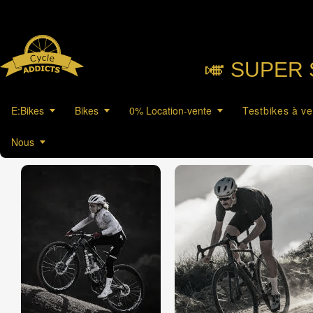
🎺︎ SUPER 
E:Bikes
Bikes
0% Location-vente
Testbikes à v
Nous