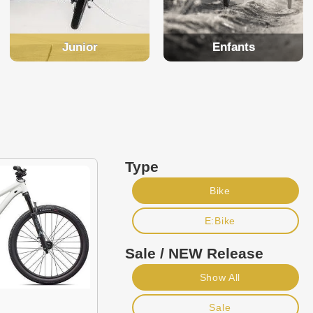
Junior
Enfants
Type
Bike
E:Bike
Sale / NEW Release
Show All
Sale