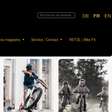
DE
FR
EN
os magasins
Service / Contact
RETÜL | Bike Fit