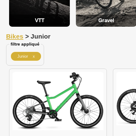
VTT
Gravel
Bikes
> Junior
filtre appliqué
Junior x