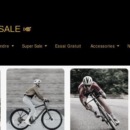
SALE 🎺︎
endre
Super Sale
Essai Gratuit
Accessories
N