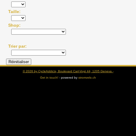
Taille
Shop
Trier par
© 2026 by CycleAddicts, Boulevard Carl-Vogt 44, 1205 Geneva -
Get in touch!
- powered by
stromvelo.ch