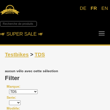
DE
FR
EN
Tog
🎺︎ SUPER SALE 🎺︎
Testbikes
>
TDS
aucun vélo avec cette sélection
Filter
Marque
Serie
Modèle