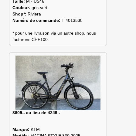
Taille:
M - US46
Couleur:
gris-vert
Shop*:
Riviera
Numéro de commande:
TI4013538
* pour une livraison via un autre shop, nous
facturons CHF100
3609.- au lieu de 4249.-
Marque:
KTM
Modèle:
MACINA STYLE 830 2025