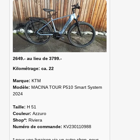
2649.- au lieu de 3799.-
Kilométrage:
ca. 22
Marque:
KTM
Modèle:
MACINA TOUR P510 Smart System
2024
Taille:
H 51
Couleur:
Azzuro
Shop*:
Riviera
Numéro de commande:
KV230110988
* pour une livraison via un autre shop, nous