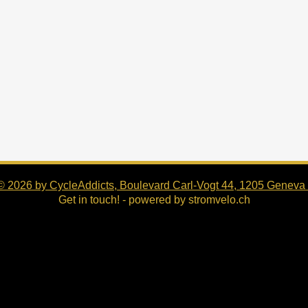
© 2026 by CycleAddicts, Boulevard Carl-Vogt 44, 1205 Geneva 
Get in touch!
- powered by
stromvelo.ch