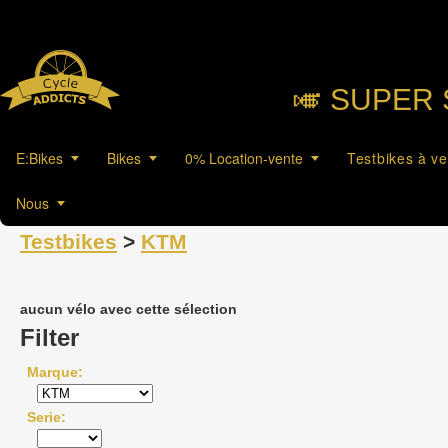
🎺︎ SUPER 
E:Bikes
Bikes
0% Location-vente
Testbikes à v
Nous
Testbikes
>
KTM
aucun vélo avec cette sélection
Filter
Marque
Serie