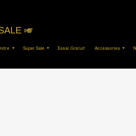
SALE 🎺︎
endre
Super Sale
Essai Gratuit
Accessories
N