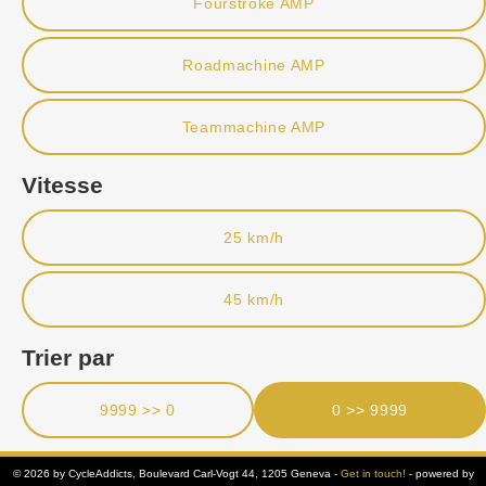
Fourstroke AMP
Roadmachine AMP
Teammachine AMP
Vitesse
25 km/h
45 km/h
Trier par
9999 >> 0
0 >> 9999
© 2026 by CycleAddicts, Boulevard Carl-Vogt 44, 1205 Geneva -
Get in touch!
- powered by