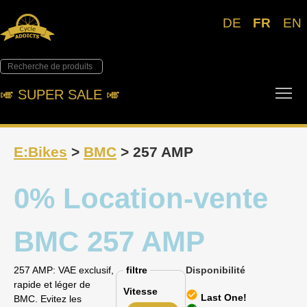
DE
FR
EN
Tog
🎺︎ SUPER SALE 🎺︎
E:Bikes
>
BMC
> 257 AMP
0% Location-vente
BMC 257 AMP
257 AMP: VAE exclusif,
filtre
Disponibilité
rapide et léger de
Vitesse
check_circle
Last One!
BMC. Evitez les