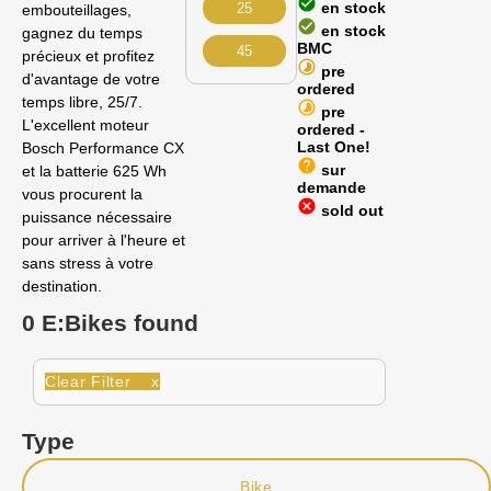
check_circle
en stock
25
embouteillages,
check_circle
en stock
gagnez du temps
BMC
45
précieux et profitez
timelapse
pre
d'avantage de votre
ordered
temps libre, 25/7.
timelapse
pre
L'excellent moteur
ordered -
Last One!
Bosch Performance CX
help
sur
et la batterie 625 Wh
demande
vous procurent la
cancel
sold out
puissance nécessaire
pour arriver à l'heure et
sans stress à votre
destination.
0 E:Bikes found
Clear Filter x
Type
Bike