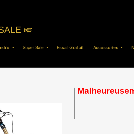
SALE 🎺︎
endre
Super Sale
Essai Gratuit
Accessories
N
Malheureuseme