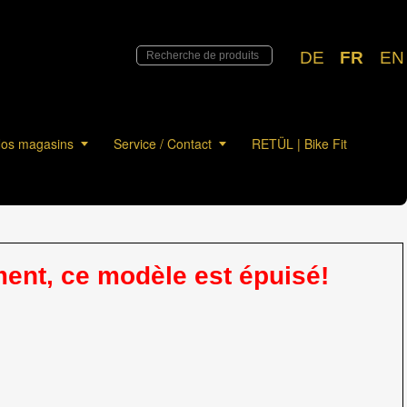
DE
FR
EN
os magasins
Service / Contact
RETÜL | Bike Fit
nt, ce modèle est épuisé!