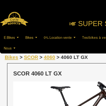
🎺︎ SUPER 
E:Bikes
Bikes
0% Location-vente
Testbikes à v
Nous
Bikes
>
SCOR
>
4060
> 4060 LT GX
SCOR 4060 LT GX