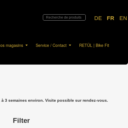
DE
FR
EN
os magasins
Service / Contact
RETÜL | Bike Fit
à 3 semaines environ. Visite possible sur rendez-vous.
Filter