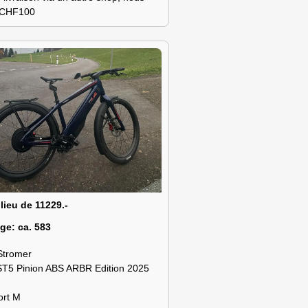
s CHF100
 lieu de 11229.-
age:
ca. 583
Stromer
ST5 Pinion ABS ARBR Edition 2025
ort M