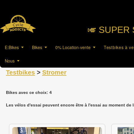
🎺︎ SUPER 
E:Bikes
Bikes
0% Location-vente
Testbikes à v
Nous
Testbikes
>
Stromer
Bikes avec ce choix: 4
Les vélos d'essai peuvent encore être à l'essai au moment de 