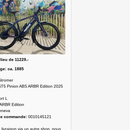
 lieu de 11229.-
age:
ca. 1885
Stromer
ST5 Pinion ABS ARBR Edition 2025
rt L
ARBR Edition
eneva
de commande:
0010145121
 livraison via un autre shop, nous