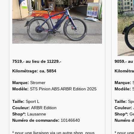
7519.- au lieu de 11229.-
9059.- au
Kilométrage:
ca. 5854
Kilométr
Marque:
Stromer
Marque:
Modèle:
ST5 Pinion ABS ARBR Edition 2025
Modèle:
Taille:
Sport L
Taille:
Spo
Couleur:
ARBR Edition
Couleur:
Shop*:
Lausanne
Shop*:
G
Numéro de commande:
10146640
Numéro 
* pour une livraison via un autre shop, nous
* pour une