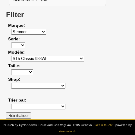
Filter
Marque
Serie
Modèle
Taille
Shop
Trier par
© 2026 by CycleAddicts, Boulevard Carl-Vogt 44, 1205 Geneva -
Get in touch!
- powered by
stromvelo.ch