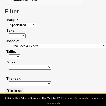
Filter
Marque
Serie
Modèle
Taille
Shop
Trier par
© 2026 by CycleAddicts, Boulevard Carl-Vogt 44, 1205 Geneva -
Get in touch!
- powered by
stromvelo.ch