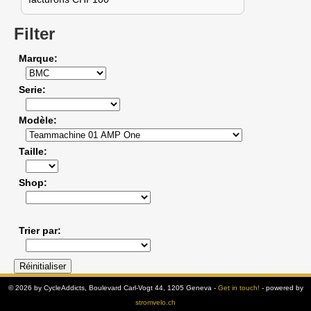
Filter
Marque
Serie
Modèle
Taille
Shop
Trier par
© 2026 by CycleAddicts, Boulevard Carl-Vogt 44, 1205 Geneva -
Get in touch!
- powered by
stromvelo.ch