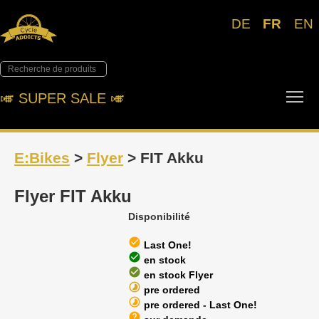
DE
FR
EN
Tog
🎺︎ SUPER SALE 🎺︎
E:Bikes
>
Flyer
> FIT Akku
Flyer FIT Akku
Disponibilité
check_circle
Last One!
check_circle
en stock
check_circle
en stock Flyer
timelapse
pre ordered
timelapse
pre ordered - Last One!
help