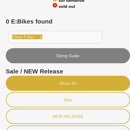
sur demande
cancel
sold out
0 E:Bikes found
Clear Filter x
Sizing Guide
Sale / NEW Release
Show All
Sale
NEW RELEASE