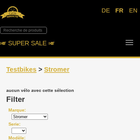
DE
FR
EN
Tog
🎺︎ SUPER SALE 🎺︎
Testbikes
>
Stromer
aucun vélo avec cette sélection
Filter
Marque
Serie
Modèle