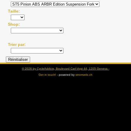
Taille
Shop
Trier par
© 2026 by CycleAddicts, Boulevard Carl-Vogt 44, 1205 Geneva -
Get in touch!
- powered by
stromvelo.ch