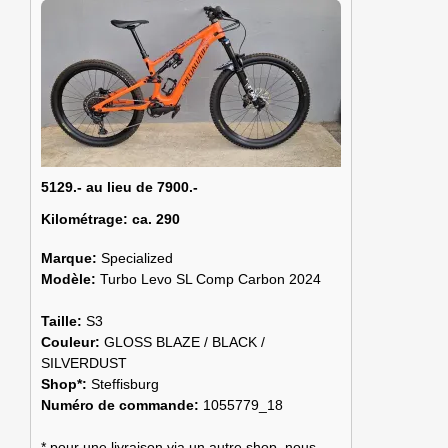
5129.- au lieu de 7900.-
Kilométrage:
ca. 290
Marque:
Specialized
Modèle:
Turbo Levo SL Comp Carbon 2024
Taille:
S3
Couleur:
GLOSS BLAZE / BLACK /
SILVERDUST
Shop*:
Steffisburg
Numéro de commande:
1055779_18
* pour une livraison via un autre shop, nous