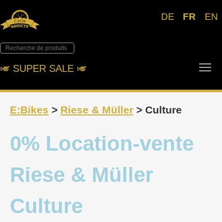
DE
FR
EN
Tog
🎺︎ SUPER SALE 🎺︎
E:Bikes
>
Riese & Müller
> Culture
0% Location-vente
Riese & Müller
Culture