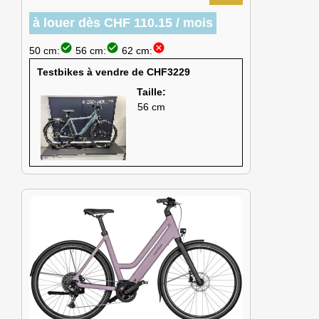
à louer dès CHF 110.15 / mois
check_circle
check_circle
cancel
50 cm:
56 cm:
62 cm:
Testbikes à vendre de CHF3229
Taille:
56 cm