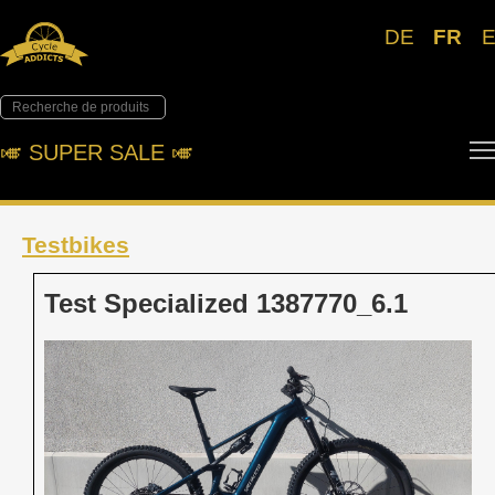
DE
FR
🎺︎ SUPER SALE 🎺︎
Testbikes
Test Specialized 1387770_6.1