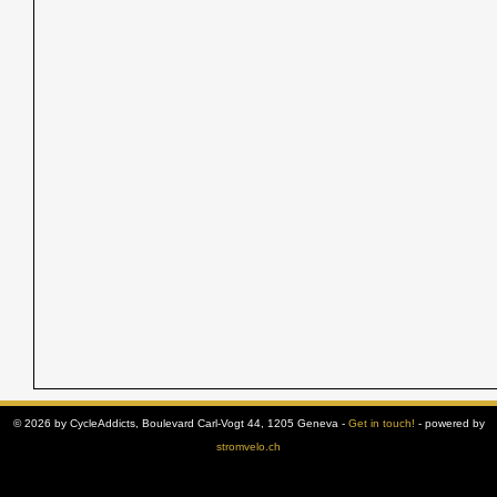
© 2026 by CycleAddicts, Boulevard Carl-Vogt 44, 1205 Geneva -
Get in touch!
- powered by
stromvelo.ch