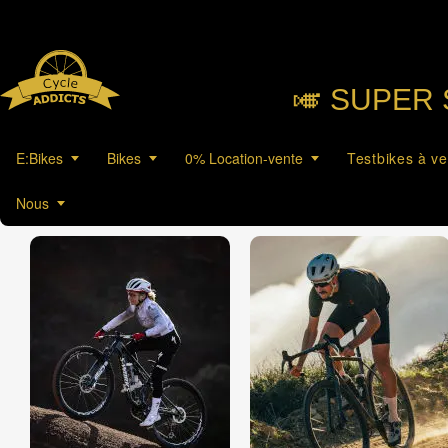
🎺︎ SUPER 
E:Bikes
Bikes
0% Location-vente
Testbikes à v
Nous