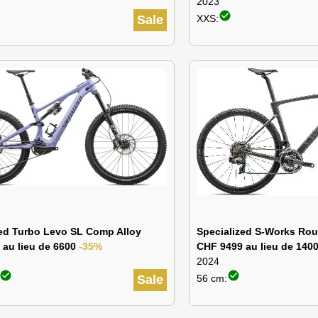
2023
check_circle
Sale
XXS:
zed Turbo Levo SL Comp Alloy
Specialized S-Works Rou
 au lieu de 6600
-35%
CHF 9499 au lieu de 140
2024
check_circle
check_circle
Sale
56 cm: