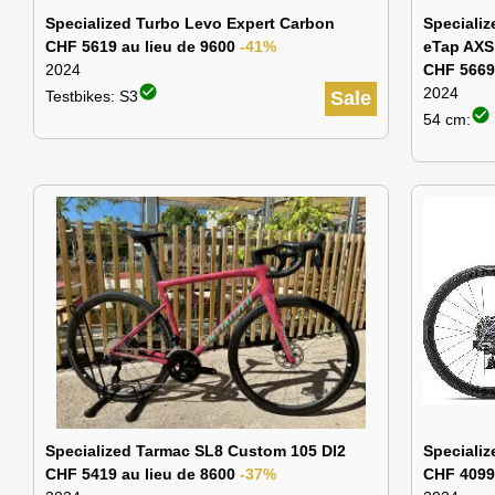
Specialized Turbo Levo Expert Carbon
Speciali
CHF 5619 au lieu de 9600
-41%
eTap AXS
2024
CHF 5669
check_circle
2024
Testbikes: S3
Sale
check_circle
54 cm:
Specialized Tarmac SL8 Custom 105 DI2
Specializ
CHF 5419 au lieu de 8600
-37%
CHF 4099