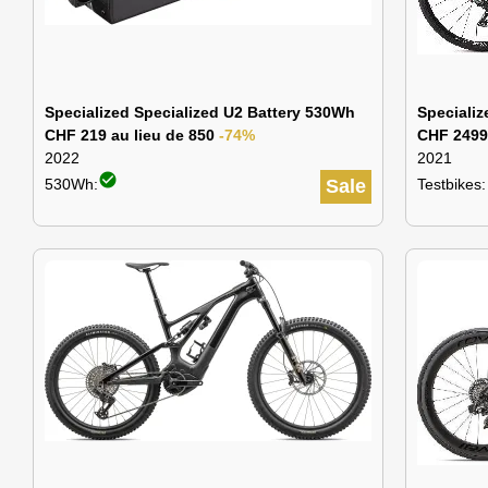
Specialized Specialized U2 Battery 530Wh
Speciali
CHF 219 au lieu de 850
-74%
CHF 2499
2022
2021
check_circle
530Wh:
Sale
Testbikes