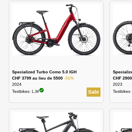
Specialized Turbo Como 5.0 IGH
Specializ
CHF 3799 au lieu de 5500
-31%
CHF 2900
2024
2023
check_circle
Testbikes: L,M
Sale
Testbikes