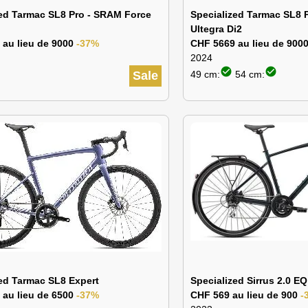
zed Tarmac SL8 Pro - SRAM Force
Specialized Tarmac SL8 
Ultegra Di2
 au lieu de 9000
-37%
CHF 5669 au lieu de 900
2024
check_circle
check_circle
Sale
49 cm:
54 cm:
ed Tarmac SL8 Expert
Specialized Sirrus 2.0 EQ
 au lieu de 6500
-37%
CHF 569 au lieu de 900
-