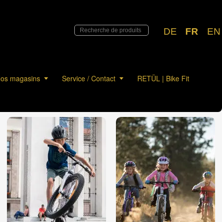
DE
FR
EN
os magasins
Service / Contact
RETÜL | Bike Fit