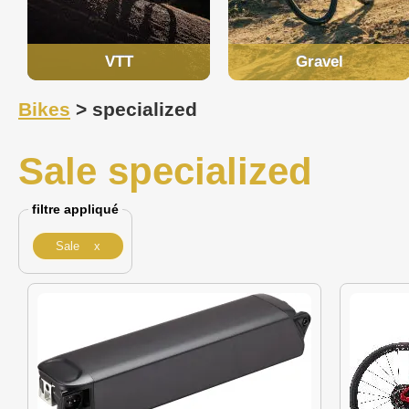
VTT
Gravel
Bikes
> specialized
Sale specialized
filtre appliqué
Sale x