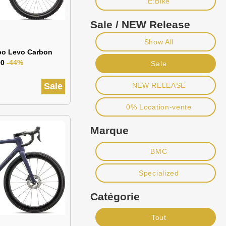
E:Bike
Sale / NEW Release
Show All
bo Levo Carbon
00
-44%
Sale
Sale
NEW RELEASE
0% Location-vente
Marque
BMC
Specialized
Catégorie
Tout