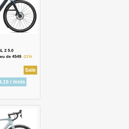
L 2 5.0
lieu de 4549
-21%
Sale
.15 / mois