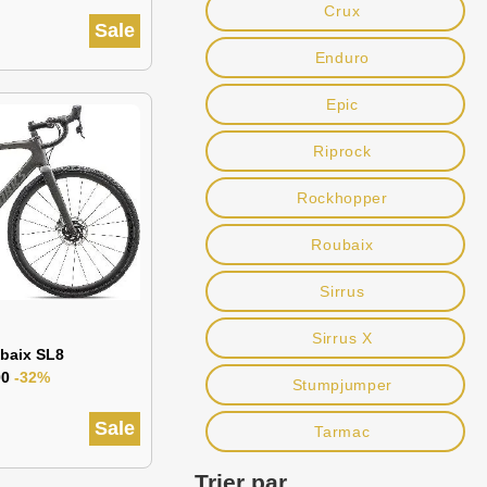
Crux
Sale
Enduro
Epic
Riprock
Rockhopper
Roubaix
Sirrus
Sirrus X
baix SL8
00
-32%
Stumpjumper
Sale
Tarmac
Trier par