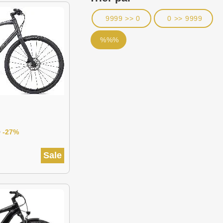
9999 >> 0
0 >> 9999
%%%
0
-27%
Sale