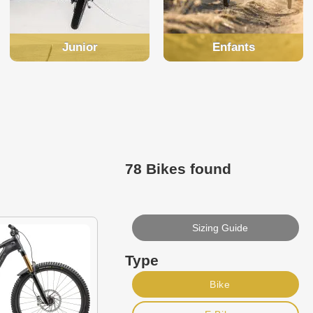
Junior
Enfants
78 Bikes found
Sizing Guide
Type
Bike