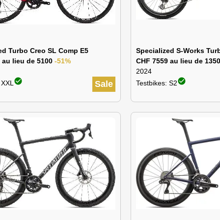
zed Turbo Creo SL Comp E5
Specialized S-Works Tur
 au lieu de 5100
-51%
CHF 7559 au lieu de 135
2024
check_circle
check_circle
: XXL
Sale
Testbikes: S2