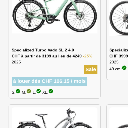
Specialized Turbo Vado SL 2 4.0
Speciali
CHF à partir de 3199 au lieu de 4249
-25%
CHF 3999
2025
2025
check_circle
Sale
49 cm:
à louer dès CHF 106.15 / mois
check_circle
check_circle
check_circle
check_circle
S:
M:
L:
XL: