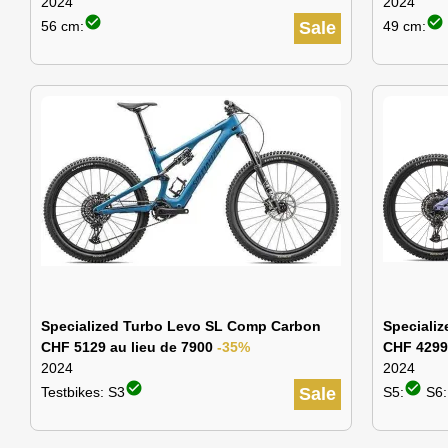
2024
2024
check_circle
check_circle
56 cm:
Sale
49 cm:
Specialized Turbo Levo SL Comp Carbon
Speciali
CHF 5129 au lieu de 7900
-35%
CHF 4299
2024
2024
check_circle
check_circle
Testbikes: S3
Sale
S5:
S6: