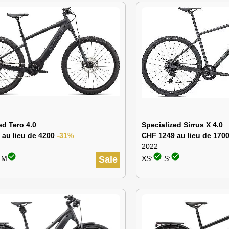
ed Tero 4.0
Specialized Sirrus X 4.0
 au lieu de 4200
-31%
CHF 1249 au lieu de 170
2022
check_circle
check_circle
check_circle
: M
Sale
XS:
S: