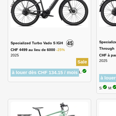
Specializ
Specialized Turbo Vado S IGH
Throug
CHF 4499 au lieu de 6000
-25%
2025
CHF à par
2025
Sale
check_circle
à louer dès CHF 134.15 / mois
L:
à loue
check_circle
check_cir
S:
M: