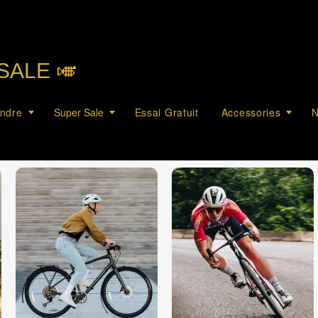
SALE 🎺︎
endre
Super Sale
Essai Gratuit
Accessories
N