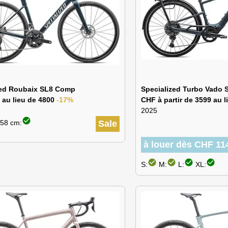
zed Roubaix SL8 Comp
Specialized Turbo Vado S
 au lieu de 4800
-17%
CHF à partir de 3599 au 
2025
check_circle
58 cm:
Sale
à louer dès CHF 114
check_circle
check_circle
check_circle
check_circle
S:
M:
L:
XL: