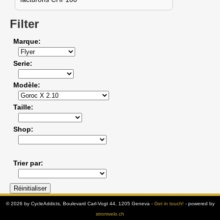
Filter
Marque
Serie
Modèle
Taille
Shop
Trier par
© 2026 by CycleAddicts, Boulevard Carl-Vogt 44, 1205 Geneva -
Get in touch!
- powered by
stromvelo.ch