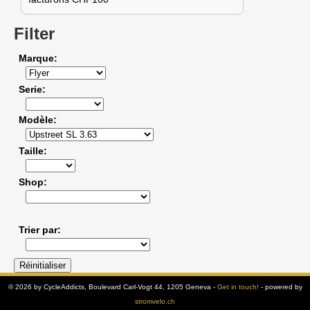
Filter
Marque
Serie
Modèle
Taille
Shop
Trier par
© 2026 by CycleAddicts, Boulevard Carl-Vogt 44, 1205 Geneva -
Get in touch!
- powered by
stromvelo.ch